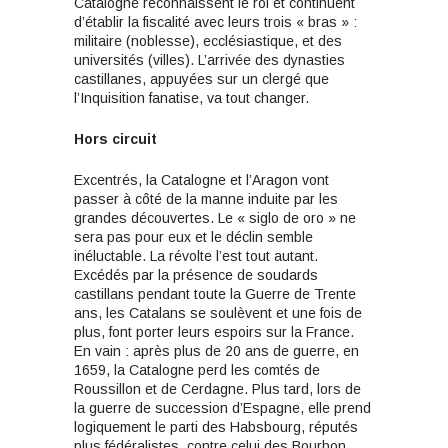
Catalogne reconnaissent le roi et continuent
d’établir la fiscalité avec leurs trois « bras » :
militaire (noblesse), ecclésiastique, et des
universités (villes). L’arrivée des dynasties
castillanes, appuyées sur un clergé que
l’Inquisition fanatise, va tout changer.
Hors circuit
Excentrés, la Catalogne et l’Aragon vont
passer à côté de la manne induite par les
grandes découvertes. Le « siglo de oro » ne
sera pas pour eux et le déclin semble
inéluctable. La révolte l’est tout autant.
Excédés par la présence de soudards
castillans pendant toute la Guerre de Trente
ans, les Catalans se soulèvent et une fois de
plus, font porter leurs espoirs sur la France.
En vain : après plus de 20 ans de guerre, en
1659, la Catalogne perd les comtés de
Roussillon et de Cerdagne. Plus tard, lors de
la guerre de succession d’Espagne, elle prend
logiquement le parti des Habsbourg, réputés
plus fédéralistes, contre celui des Bourbon.