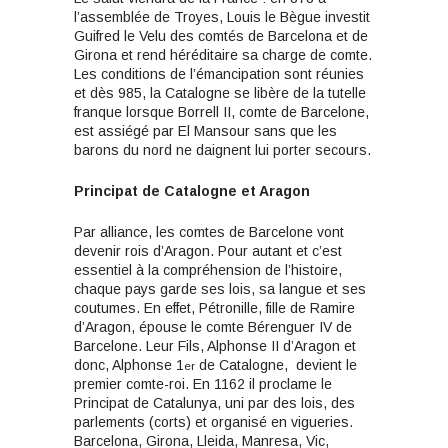
l’assemblée de Troyes, Louis le Bègue investit
Guifred le Velu des comtés de Barcelona et de
Girona et rend héréditaire sa charge de comte.
Les conditions de l’émancipation sont réunies
et dès 985, la Catalogne se libère de la tutelle
franque lorsque Borrell II, comte de Barcelone,
est assiégé par El Mansour sans que les
barons du nord ne daignent lui porter secours.
Principat de Catalogne et Aragon
Par alliance, les comtes de Barcelone vont
devenir rois d’Aragon. Pour autant et c’est
essentiel à la compréhension de l’histoire,
chaque pays garde ses lois, sa langue et ses
coutumes. En effet, Pétronille, fille de Ramire
d’Aragon, épouse le comte Bérenguer IV de
Barcelone. Leur Fils, Alphonse II d’Aragon et
donc, Alphonse 1
de Catalogne, devient le
er
premier comte-roi. En 1162 il proclame le
Principat de Catalunya, uni par des lois, des
parlements (corts) et organisé en vigueries.
Barcelona, Girona, Lleida, Manresa, Vic,