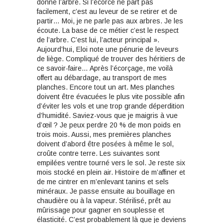
donne l’arbre. Si l’écorce ne part pas
facilement, c’est au leveur de se retirer et de
partir… Moi, je ne parle pas aux arbres. Je les
écoute. La base de ce métier c’est le respect
de l’arbre. C’est lui, l’acteur principal ».
Aujourd’hui, Eloi note une pénurie de leveurs
de liège. Compliqué de trouver des héritiers de
ce savoir-faire… Après l’écorçage, me voilà
offert au débardage, au transport de mes
planches. Encore tout un art. Mes planches
doivent être évacuées le plus vite possible afin
d’éviter les vols et une trop grande déperdition
d’humidité. Saviez-vous que je maigris à vue
d’œil ? Je peux perdre 20 % de mon poids en
trois mois. Aussi, mes premières planches
doivent d’abord être posées à même le sol,
croûte contre terre. Les suivantes sont
empilées ventre tourné vers le sol. Je reste six
mois stocké en plein air. Histoire de m’affiner et
de me cintrer en m’enlevant tanins et sels
minéraux. Je passe ensuite au bouillage en
chaudière ou à la vapeur. Stérilisé, prêt au
mûrissage pour gagner en souplesse et
élasticité. C’est probablement là que je deviens