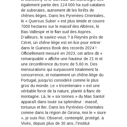
également partie des 124 000 ha sud-catalans
de suberaies, autrement dit les forêts de
chênes-lièges. Dans les Pyrenées-Orientales,
le « Quercus Suber » est plus timide et couvre
7000 hectares sur le massif des Albères, le
Bas-Vallespir et le flan sud des Aspres.
D’ailleurs, le saviez-vous ? à Reynès près de
Céret, un chêne-liège est en lice pour entrer
dans le Guiness Book des records 2024 !
Officiellement mesuré en 2023, cet arbre dit «
remarquable » affiche une hauteur de 21 m et
une circonférence du tronc de 5,60 m. Des
mensurations qui surpassent totalement la
concurrence, et notamment un chêne-liège du
Portugal, jusqu’ici considéré comme le plus
gros du monde. Le « tricentenaire » est une
véritable force de la nature, planté à flanc de
montagne. Là, le « six tonnes » du Mas Santol
apparaît dans toute sa splendeur : massif,
tortueux et fier. Dans les Pyrénées-Orientales
comme dans la région de Girona, moi le « siure
», je suis Roi. Observé, contemplé, protégé. à
Vivès, depuis plus de 30 ans, l’Institut