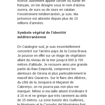
écorce. Autrement appelé corcier ou surier en
français, on me désigne sous le nom d’alzina
surera, de suro ou de siure en catalan.
Foncièrement méditerranéen, je suis. Ma
présence est attestée depuis plus de 10
millions d’années.
Symbole végétal
de l’identité
méditerranéenne
En Catalogne sud, je suis essentiellement
concentré sur l’arrière-pays de la Costa Brava.
Je pousse en effet sur un étage de végétation
allant du niveau de la mer jusqu’à 600 à 700
mètres d’altitude. Je recouvre ainsi une grande
partie du Baix Empordà, comprenez les
alentours de Girona et plus particulièrement le
massif des Gavarres. Sur le flanc des Albères,
du côté de la Jonquera et Maçanet de
Cabrenys, on ne pourra pas non plus me
manquer. Même si ma taille atteint d’ordinaire 8
à 10 m et ne grimpe que très rarement au-delà
de 15 mètres. La zone boisée des Guilleries,
le Montseny et le Corredor del Montnègre font