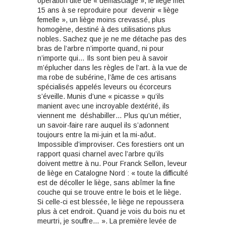
opération dite de « démasclage », le liège met
15 ans à se reproduire pour devenir « liège
femelle », un liège moins crevassé, plus
homogène, destiné à des utilisations plus
nobles. Sachez que je ne me détache pas des
bras de l’arbre n’importe quand, ni pour
n’importe qui… Ils sont bien peu à savoir
m’éplucher dans les règles de l’art. à la vue de
ma robe de subérine, l’âme de ces artisans
spécialisés appelés leveurs ou écorceurs
s’éveille. Munis d’une « picasse » qu’ils
manient avec une incroyable dextérité, ils
viennent me déshabiller… Plus qu’un métier,
un savoir-faire rare auquel ils s’adonnent
toujours entre la mi-juin et la mi-aôut.
Impossible d’improviser. Ces forestiers ont un
rapport quasi charnel avec l’arbre qu’ils
doivent mettre à nu. Pour Franck Sellon, leveur
de liège en Catalogne Nord : « toute la difficulté
est de décoller le liège, sans abîmer la fine
couche qui se trouve entre le bois et le liège.
Si celle-ci est blessée, le liège ne repoussera
plus à cet endroit. Quand je vois du bois nu et
meurtri, je souffre… ». La première levée de