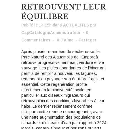
RETROUVENT LEUR
ÉQUILIBRE
Publié le 14:15h
dans
ACTUALITES
par
CapCatalogneAdministrateur
0
Commentaires
0
J aime
Partager
Après plusieurs années de sécheresse, le
Parc Naturel des Aiguamolls de l’Empordà
retrouve progressivement eau, verdure et vie
sauvage. Les pluies abondantes de l’hiver ont
permis de remplir à nouveau les lagunes,
redonnant au paysage son équilibre fragile et
essentiel. Cette régénération profite
directement à la biodiversité locale, en
particulier aux oiseaux migrateurs qui
retrouvent ici des conditions favorables à leur
halte. Le dernier recensement confirme
d’ailleurs cette reprise encourageante, avec
une nette augmentation des populations de
canards et d’oiseaux d’eau par rapport à 2024.
Marais, canaux sinueux et horizons ouverts