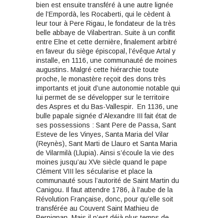
bien est ensuite transféré à une autre lignée
de l’Empordà, les Rocaberti, qui le cèdent à
leur tour à Pere Rigau, le fondateur de la très
belle abbaye de Vilabertran. Suite à un conflit
entre Elne et cette dernière, finalement arbitré
en faveur du siège épiscopal, l’évêque Artal y
installe, en 1116, une communauté de moines
augustins. Malgré cette hiérarchie toute
proche, le monastère reçoit des dons très
importants et jouit d’une autonomie notable qui
lui permet de se développer sur le territoire
des Aspres et du Bas-Vallespir. En 1136, une
bulle papale signée d’Alexandre III fait état de
ses possessions : Sant Pere de Passa, Sant
Esteve de les Vinyes, Santa Maria del Vilar
(Reynès), Sant Marti de Llauro et Santa Maria
de Vilarmilà (Llupia). Ainsi s’écoule la vie des
moines jusqu’au XVe siècle quand le pape
Clément VIII les sécularise et place la
communauté sous l’autorité de Saint Martin du
Canigou. Il faut attendre 1786, à l’aube de la
Révolution Française, donc, pour qu’elle soit
transférée au Couvent Saint Mathieu de
Perpignan. Mais il n’est déjà plus temps de