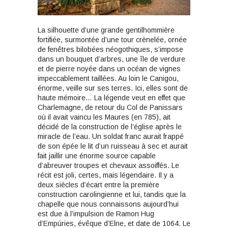
La silhouette d’une grande gentilhommière
fortifiée, surmontée d’une tour crènelée, ornée
de fenêtres bilobées néogothiques, s’impose
dans un bouquet d’arbres, une île de verdure
et de pierre noyée dans un océan de vignes
impeccablement taillées. Au loin le Canigou,
énorme, veille sur ses terres. Ici, elles sont de
haute mémoire… La légende veut en effet que
Charlemagne, de retour du Col de Panissars
où il avait vaincu les Maures (en 785), ait
décidé de la construction de l’église après le
miracle de l’eau. Un soldat franc aurait frappé
de son épée le lit d’un ruisseau à sec et aurait
fait jaillir une énorme source capable
d’abreuver troupes et chevaux assoiffés. Le
récit est joli, certes, mais légendaire. Il y a
deux siècles d’écart entre la première
construction carolingienne et lui, tandis que la
chapelle que nous connaissons aujourd’hui
est due à l’impulsion de Ramon Hug
d’Empúries, évêque d’Elne, et date de 1064. Le