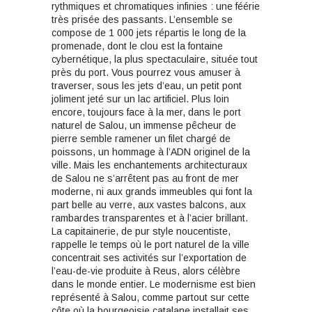
rythmiques et chromatiques infinies : une féérie
très prisée des passants. L’ensemble se
compose de 1 000 jets répartis le long de la
promenade, dont le clou est la fontaine
cybernétique, la plus spectaculaire, située tout
près du port. Vous pourrez vous amuser à
traverser, sous les jets d’eau, un petit pont
joliment jeté sur un lac artificiel. Plus loin
encore, toujours face à la mer, dans le port
naturel de Salou, un immense pêcheur de
pierre semble ramener un filet chargé de
poissons, un hommage à l’ADN originel de la
ville. Mais les enchantements architecturaux
de Salou ne s’arrêtent pas au front de mer
moderne, ni aux grands immeubles qui font la
part belle au verre, aux vastes balcons, aux
rambardes transparentes et à l’acier brillant.
La capitainerie, de pur style noucentiste,
rappelle le temps où le port naturel de la ville
concentrait ses activités sur l’exportation de
l’eau-de-vie produite à Reus, alors célèbre
dans le monde entier. Le modernisme est bien
représenté à Salou, comme partout sur cette
côte où la bourgeoisie catalane installait ses