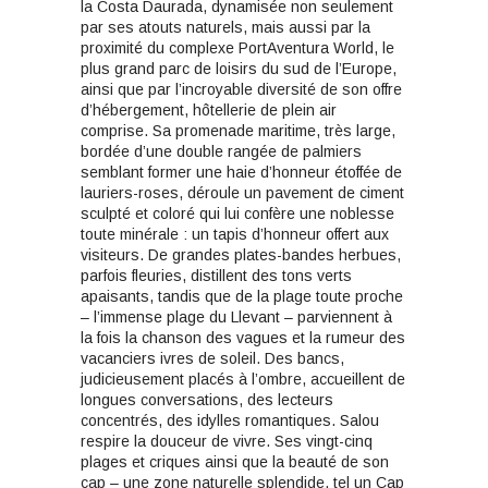
la Costa Daurada, dynamisée non seulement
par ses atouts naturels, mais aussi par la
proximité du complexe PortAventura World, le
plus grand parc de loisirs du sud de l’Europe,
ainsi que par l’incroyable diversité de son offre
d’hébergement, hôtellerie de plein air
comprise. Sa promenade maritime, très large,
bordée d’une double rangée de palmiers
semblant former une haie d’honneur étoffée de
lauriers-roses, déroule un pavement de ciment
sculpté et coloré qui lui confère une noblesse
toute minérale : un tapis d’honneur offert aux
visiteurs. De grandes plates-bandes herbues,
parfois fleuries, distillent des tons verts
apaisants, tandis que de la plage toute proche
– l’immense plage du Llevant – parviennent à
la fois la chanson des vagues et la rumeur des
vacanciers ivres de soleil. Des bancs,
judicieusement placés à l’ombre, accueillent de
longues conversations, des lecteurs
concentrés, des idylles romantiques. Salou
respire la douceur de vivre. Ses vingt-cinq
plages et criques ainsi que la beauté de son
cap – une zone naturelle splendide, tel un Cap