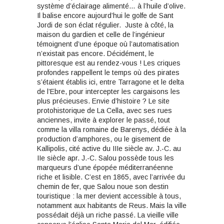
système d’éclairage alimenté… à l’huile d’olive.
Il balise encore aujourd’hui le golfe de Sant
Jordi de son éclat régulier. Juste à côté, la
maison du gardien et celle de l’ingénieur
témoignent d’une époque où l’automatisation
n’existait pas encore. Décidément, le
pittoresque est au rendez-vous ! Les criques
profondes rappellent le temps où des pirates
s’étaient établis ici, entre Tarragone et le delta
de l’Ebre, pour intercepter les cargaisons les
plus précieuses. Envie d’histoire ? Le site
protohistorique de La Cella, avec ses rues
anciennes, invite à explorer le passé, tout
comme la villa romaine de Barenys, dédiée à la
production d’amphores, ou le gisement de
Kallipolis, cité active du IIIe siècle av. J.-C. au
IIe siècle apr. J.-C. Salou possède tous les
marqueurs d’une épopée méditerranéenne
riche et lisible. C’est en 1865, avec l’arrivée du
chemin de fer, que Salou noue son destin
touristique : la mer devient accessible à tous,
notamment aux habitants de Reus. Mais la ville
possédait déjà un riche passé. La vieille ville