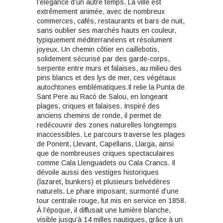
l’élégance d’un autre temps. La ville est
extrêmement animée, avec de nombreux
commerces, cafés, restaurants et bars de nuit,
sans oublier ses marchés hauts en couleur,
typiquement méditerranéens et résolument
joyeux. Un chemin côtier en caillebotis,
solidement sécurisé par des garde-corps,
serpente entre murs et falaises, au milieu des
pins blancs et des lys de mer, ces végétaux
autochtones emblématiques.Il relie la Punta de
Sant Pere au Racó de Salou, en longeant
plages, criques et falaises. Inspiré des
anciens chemins de ronde, il permet de
redécouvrir des zones naturelles longtemps
inaccessibles. Le parcours traverse les plages
de Ponent, Llevant, Capellans, Llarga, ainsi
que de nombreuses criques spectaculaires
comme Cala Llenguadets ou Cala Crancs. Il
dévoile aussi des vestiges historiques
(lazaret, bunkers) et plusieurs belvédères
naturels. Le phare imposant, surmonté d’une
tour centrale rouge, fut mis en service en 1858.
À l’époque, il diffusait une lumière blanche,
visible jusqu’à 14 milles nautiques, grâce à un