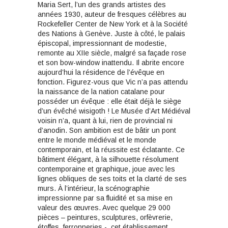
Maria Sert, l’un des grands artistes des
années 1930, auteur de fresques célèbres au
Rockefeller Center de New York et à la Société
des Nations à Genève. Juste à côté, le palais
épiscopal, impressionnant de modestie,
remonte au XIIe siècle, malgré sa façade rose
et son bow-window inattendu. Il abrite encore
aujourd’hui la résidence de l’évêque en
fonction. Figurez-vous que Vic n’a pas attendu
la naissance de la nation catalane pour
posséder un évêque : elle était déjà le siège
d’un évêché wisigoth ! Le Musée d’Art Médiéval
voisin n’a, quant à lui, rien de provincial ni
d’anodin. Son ambition est de bâtir un pont
entre le monde médiéval et le monde
contemporain, et la réussite est éclatante. Ce
bâtiment élégant, à la silhouette résolument
contemporaine et graphique, joue avec les
lignes obliques de ses toits et la clarté de ses
murs. À l’intérieur, la scénographie
impressionne par sa fluidité et sa mise en
valeur des œuvres. Avec quelque 29 000
pièces – peintures, sculptures, orfèvrerie,
étoffes, ferronneries -, cet établissement