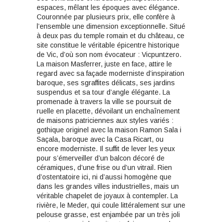
espaces, mêlant les époques avec élégance.
Couronnée par plusieurs prix, elle confère à
l’ensemble une dimension exceptionnelle. Situé
à deux pas du temple romain et du château, ce
site constitue le véritable épicentre historique
de Vic, d’où son nom évocateur : Vicpuntzero.
La maison Masferrer, juste en face, attire le
regard avec sa façade moderniste d’inspiration
baroque, ses sgraffites délicats, ses jardins
suspendus et sa tour d’angle élégante. La
promenade à travers la ville se poursuit de
ruelle en placette, dévoilant un enchaînement
de maisons patriciennes aux styles variés :
gothique originel avec la maison Ramon Sala i
Saçala, baroque avec la Casa Ricart, ou
encore moderniste. Il suffit de lever les yeux
pour s’émerveiller d’un balcon décoré de
céramiques, d’une frise ou d’un vitrail. Rien
d’ostentatoire ici, ni d’aussi homogène que
dans les grandes villes industrielles, mais un
véritable chapelet de joyaux à contempler. La
rivière, le Meder, qui coule littéralement sur une
pelouse grasse, est enjambée par un très joli