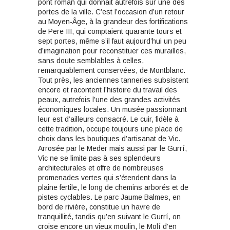
pont roman qui donnait autrefois sur une des
portes de la ville. C’est l’occasion d’un retour
au Moyen-Âge, à la grandeur des fortifications
de Pere III, qui comptaient quarante tours et
sept portes, même s’il faut aujourd’hui un peu
d’imagination pour reconstituer ces murailles,
sans doute semblables à celles,
remarquablement conservées, de Montblanc.
Tout près, les anciennes tanneries subsistent
encore et racontent l’histoire du travail des
peaux, autrefois l’une des grandes activités
économiques locales. Un musée passionnant
leur est d’ailleurs consacré. Le cuir, fidèle à
cette tradition, occupe toujours une place de
choix dans les boutiques d’artisanat de Vic.
Arrosée par le Meder mais aussi par le Gurrí,
Vic ne se limite pas à ses splendeurs
architecturales et offre de nombreuses
promenades vertes qui s’étendent dans la
plaine fertile, le long de chemins arborés et de
pistes cyclables. Le parc Jaume Balmes, en
bord de rivière, constitue un havre de
tranquillité, tandis qu’en suivant le Gurrí, on
croise encore un vieux moulin, le Molí d’en