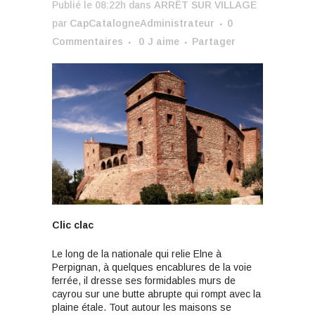
Publié le 08:22h
dans
ARRÊT SUR VILLAGE
par
CapCatalogneAdministrateur
0
Commentaires
0
J aime
Partager
Clic clac
Le long de la nationale qui relie Elne à
Perpignan, à quelques encablures de la voie
ferrée, il dresse ses formidables murs de
cayrou sur une butte abrupte qui rompt avec la
plaine étale. Tout autour les maisons se