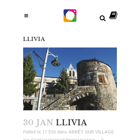
LLIVIA
30 JAN
LLIVIA
Publié le 17:51h
dans
ARRÊT SUR VILLAGE
par
CapCatalogneAdministrateur
0