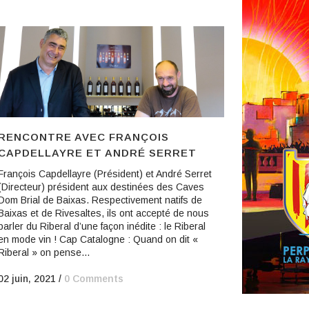
RENCONTRE AVEC FRANÇOIS
CAPDELLAYRE ET ANDRÉ SERRET
François Capdellayre (Président) et André Serret
(Directeur) président aux destinées des Caves
Dom Brial de Baixas. Respectivement natifs de
Baixas et de Rivesaltes, ils ont accepté de nous
parler du Riberal d’une façon inédite : le Riberal
en mode vin ! Cap Catalogne : Quand on dit «
Riberal » on pense...
02 juin, 2021
/
0 Comments